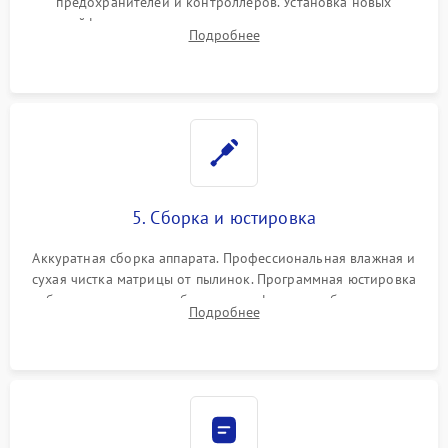
предохранителей и контроллеров. Установка новых
шлейфов, дисплея, механизма затвора или двигателя
Подробнее
автофокуса. Восстановление геометрии тубуса объектива
при заклинивании.
5. Сборка и юстировка
Аккуратная сборка аппарата. Профессиональная влажная и
сухая чистка матрицы от пылинок. Программная юстировка
рабочего отрезка, калибровка автофокуса, стабилизатора и
Подробнее
экспозамера с помощью сервисного ПО.