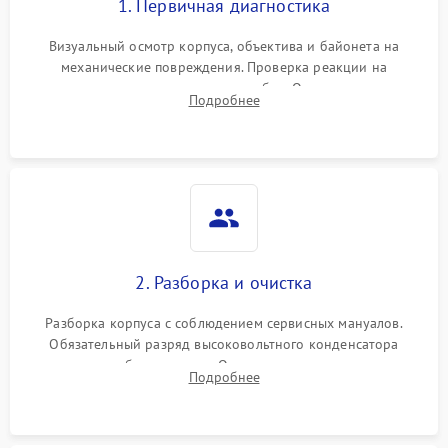
1. Первичная диагностика
Визуальный осмотр корпуса, объектива и байонета на
механические повреждения. Проверка реакции на
включение, считывание кодов ошибок. Оценка состояния
Подробнее
матрицы и затвора, проверка работы автофокуса и вспышки.
2. Разборка и очистка
Разборка корпуса с соблюдением сервисных мануалов.
Обязательный разряд высоковольтного конденсатора
вспышки для безопасности. Очистка внутренних узлов от
Подробнее
пыли, песка и следов влаги с помощью спецсредств.