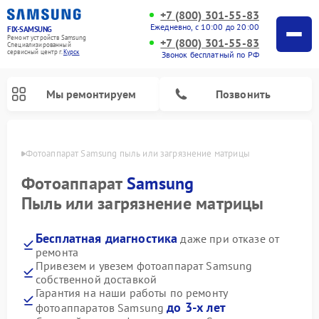
+7 (800) 301-55-83
Ежедневно, с 10:00 до 20:00
FIX-SAMSUNG
Ремонт устройств Samsung
+7 (800) 301-55-83
Специализированный
cервисный центр г.
Курск
Звонок бесплатный по РФ
Мы ремонтируем
Позвонить
урске
Фотоаппарат Samsung пыль или загрязнение матрицы
Фотоаппарат
Samsung
Пыль или загрязнение матрицы
Бесплатная диагностика
даже при отказе от
ремонта
Привезем и увезем фотоаппарат Samsung
собственной доставкой
Ремонт интерактивных панелей Samsung
Ремонт роботов-пылесосов Samsung
Ремонт домашних кинотеатров Samsung
Ремонт посудомоечных машин Samsung
Ремонт акустических систем Samsung
Ремонт холодильных камер Samsung
Ремонт кондиционеров Samsung
Ремонт сушильных машин Samsung
Ремонт микроволновых печей Samsung
Ремонт вертикальных пылесосов Samsung
Ремонт холодильников Samsung
Ремонт варочных панелей Samsung
Ремонт водонагревателей Samsung
Ремонт духовых шкафов Samsung
Ремонт морозильных камер Samsung
Ремонт стиральных машин Samsung
Гарантия на наши работы по ремонту
до 3-х лет
фотоаппаратов Samsung