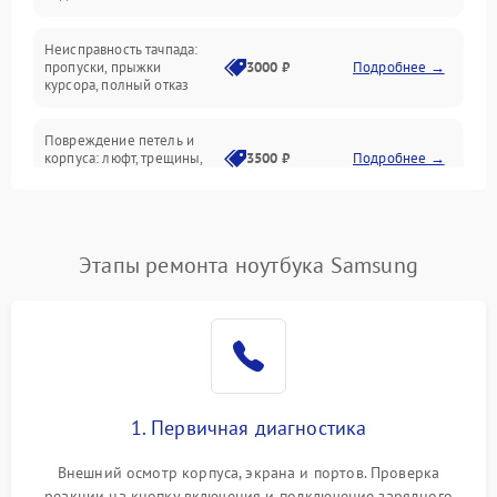
Батарея
Неисправность тачпада:
Сеть и интернет
пропуски, прыжки
3000 ₽
Подробнее →
курсора, полный отказ
Система охлаждения
Повреждение петель и
корпуса: люфт, трещины,
3500 ₽
Подробнее →
деформация
Проблемы аккумулятора:
быстрая разрядка,
2500 ₽
Подробнее →
Этапы ремонта ноутбука Samsung
невозможность зарядки,
вздутие
Неисправность зарядного
устройства или разъёма
2000 ₽
Подробнее →
питания
1. Первичная диагностика
Перегрев из‑за пыли,
износа термопасты или
2500 ₽
Подробнее →
неисправности кулера
Внешний осмотр корпуса, экрана и портов. Проверка
реакции на кнопку включения и подключение зарядного