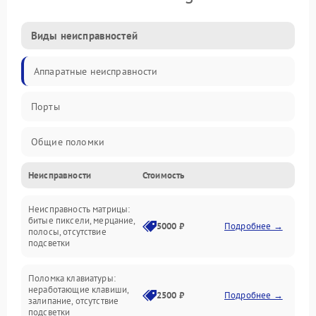
Виды неисправностей
Аппаратные неисправности
Порты
Общие поломки
Неисправности
Стоимость
Устройства
Неисправность матрицы:
Программные ошибки
битые пиксели, мерцание,
5000 ₽
Подробнее →
полосы, отсутствие
подсветки
Электрические и системные сбои
Поломка клавиатуры:
Интерфейсные проблемы
неработающие клавиши,
2500 ₽
Подробнее →
залипание, отсутствие
подсветки