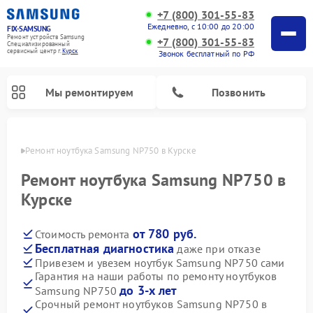
+7 (800) 301-55-83
Ежедневно, с 10:00 до 20:00
FIX-SAMSUNG
Ремонт устройств Samsung
+7 (800) 301-55-83
Специализированный
cервисный центр г.
Курск
Звонок бесплатный по РФ
Мы ремонтируем
Позвонить
урске
Ремонт ноутбука Samsung NP750 в Курске
Ремонт ноутбука Samsung NP750 в
Курске
от 780 руб.
Стоимость ремонта
Бесплатная диагностика
даже при отказе
Привезем и увезем ноутбук Samsung NP750 сами
Гарантия на наши работы по ремонту ноутбуков
Ремонт вертикальных пылесосов Samsung
Ремонт интерактивных панелей Samsung
Ремонт домашних кинотеатров Samsung
Ремонт посудомоечных машин Samsung
Ремонт акустических систем Samsung
Ремонт холодильных камер Samsung
Ремонт кондиционеров Samsung
Ремонт сушильных машин Samsung
Ремонт микроволновых печей Samsung
Ремонт роботов-пылесосов Samsung
Ремонт фотоаппаратов Samsung
Ремонт холодильников Samsung
Ремонт варочных панелей Samsung
Ремонт водонагревателей Samsung
Ремонт духовых шкафов Samsung
Ремонт морозильных камер Samsung
Ремонт стиральных машин Samsung
до 3-х лет
Samsung NP750
Срочный ремонт ноутбуков Samsung NP750 в