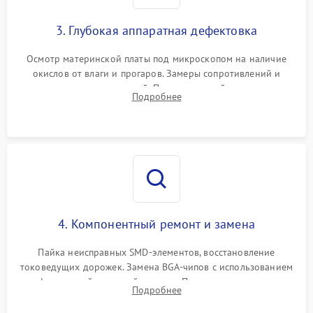
3. Глубокая аппаратная дефектовка
Осмотр материнской платы под микроскопом на наличие
окислов от влаги и прогаров. Замеры сопротивлений и
дежурных напряжений. Проверка цепей питания,
Подробнее
мультиконтроллера, процессора и видеочипа.
4. Компонентный ремонт и замена
Пайка неисправных SMD-элементов, восстановление
токоведущих дорожек. Замена BGA-чипов с использованием
инфракрасной паяльной станции. Прошивка микросхемы
Подробнее
BIOS или замена поврежденных портов USB