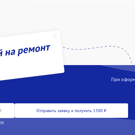
й на ремонт
При оформл
Отправить заявку и получить 1500 ₽
сти