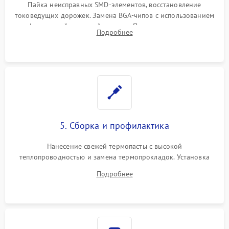
Пайка неисправных SMD-элементов, восстановление
токоведущих дорожек. Замена BGA-чипов с использованием
инфракрасной паяльной станции. Прошивка микросхемы
Подробнее
BIOS или замена поврежденных портов USB
5. Сборка и профилактика
Нанесение свежей термопасты с высокой
теплопроводностью и замена термопрокладок. Установка
системы охлаждения, подключение всех внутренних
Подробнее
шлейфов, модулей памяти и накопителей. Предварительная
сборка корпуса.