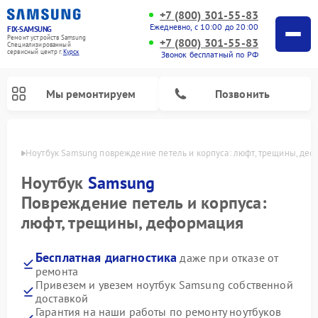
+7 (800) 301-55-83
Ежедневно, с 10:00 до 20:00
FIX-SAMSUNG
Ремонт устройств Samsung
+7 (800) 301-55-83
Специализированный
cервисный центр г.
Курск
Звонок бесплатный по РФ
Мы ремонтируем
Позвонить
урске
Ноутбук Samsung повреждение петель и корпуса: люфт, трещины, де
Ноутбук
Samsung
Повреждение петель и корпуса:
люфт, трещины, деформация
Бесплатная диагностика
даже при отказе от
ремонта
Привезем и увезем ноутбук Samsung собственной
Ремонт вертикальных пылесосов Samsung
Ремонт интерактивных панелей Samsung
Ремонт домашних кинотеатров Samsung
Ремонт посудомоечных машин Samsung
Ремонт акустических систем Samsung
Ремонт холодильных камер Samsung
Ремонт кондиционеров Samsung
Ремонт сушильных машин Samsung
Ремонт микроволновых печей Samsung
Ремонт роботов-пылесосов Samsung
Ремонт фотоаппаратов Samsung
Ремонт холодильников Samsung
Ремонт варочных панелей Samsung
Ремонт водонагревателей Samsung
Ремонт духовых шкафов Samsung
Ремонт морозильных камер Samsung
Ремонт стиральных машин Samsung
доставкой
Гарантия на наши работы по ремонту ноутбуков