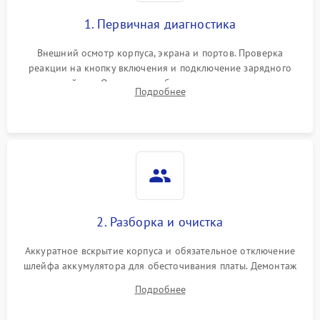
1. Первичная диагностика
Внешний осмотр корпуса, экрана и портов. Проверка
реакции на кнопку включения и подключение зарядного
устройства. Оценка потребления тока с помощью
Подробнее
лабораторного блока питания для локализации проблемы.
2. Разборка и очистка
Аккуратное вскрытие корпуса и обязательное отключение
шлейфа аккумулятора для обесточивания платы. Демонтаж
системы охлаждения, очистка кулера от пыли и удаление
Подробнее
высохшей термопасты с кристаллов чипов.