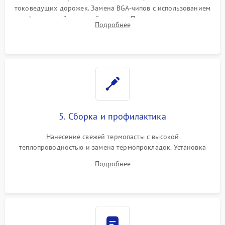
токоведущих дорожек. Замена BGA-чипов с использованием
инфракрасной паяльной станции. Прошивка микросхемы
Подробнее
BIOS или замена поврежденных портов USB
5. Сборка и профилактика
Нанесение свежей термопасты с высокой
теплопроводностью и замена термопрокладок. Установка
системы охлаждения, подключение всех внутренних
Подробнее
шлейфов, модулей памяти и накопителей. Предварительная
сборка корпуса.