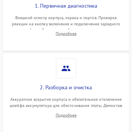
1. Первичная диагностика
Внешний осмотр корпуса, экрана и портов. Проверка
реакции на кнопку включения и подключение зарядного
устройства. Оценка потребления тока с помощью
Подробнее
лабораторного блока питания для локализации проблемы.
2. Разборка и очистка
Аккуратное вскрытие корпуса и обязательное отключение
шлейфа аккумулятора для обесточивания платы. Демонтаж
системы охлаждения, очистка кулера от пыли и удаление
Подробнее
высохшей термопасты с кристаллов чипов.