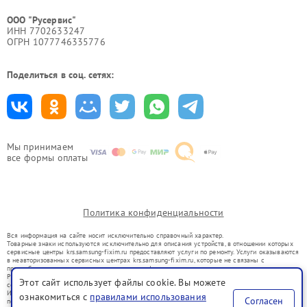
ООО "Русервис"
ИНН 7702633247
ОГРН 1077746335776
Поделиться в соц. сетях:
Мы принимаем
все формы оплаты
Политика конфиденциальности
Вся информация на сайте носит исключительно справочный характер.
Товарные знаки используются исключительно для описания устройств, в отношении которых
сервисные центры krs.samsung-fixim.ru предоставляют услуги по ремонту. Услуги оказываются
в неавторизованных сервисных центрах krs.samsung-fixim.ru, которые не связаны с
правообладателями товарных знаков или их официальными представителями.
Ремонт осуществляется для устройств, уже введенных в гражданский оборот в соответствии
Этот сайт использует файлы cookie. Вы можете
со статьей 1487 ГК РФ.
Использование товарных знаков не преследует цели индивидуализации услуг или введения
ознакомиться с
правилами использования
Согласен
потребителей в заблуждение, а служит для информирования о предоставляемых услугах по