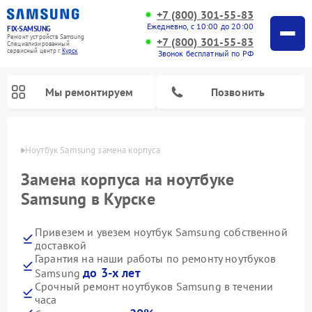
+7 (800) 301-55-83
Ежедневно, с 10:00 до 20:00
FIX-SAMSUNG
Ремонт устройств Samsung
+7 (800) 301-55-83
Специализированный
cервисный центр г.
Курск
Звонок бесплатный по РФ
Мы ремонтируем
Позвонить
урске
Ноутбук Samsung замена корпуса
Замена корпуса на ноутбуке
Samsung в Курске
Привезем и увезем ноутбук Samsung собственной
доставкой
Гарантия на наши работы по ремонту ноутбуков
до 3-х лет
Samsung
Ремонт вертикальных пылесосов Samsung
Ремонт интерактивных панелей Samsung
Ремонт домашних кинотеатров Samsung
Ремонт посудомоечных машин Samsung
Ремонт акустических систем Samsung
Ремонт холодильных камер Samsung
Ремонт кондиционеров Samsung
Ремонт сушильных машин Samsung
Ремонт микроволновых печей Samsung
Ремонт роботов-пылесосов Samsung
Ремонт фотоаппаратов Samsung
Ремонт холодильников Samsung
Ремонт варочных панелей Samsung
Ремонт водонагревателей Samsung
Ремонт духовых шкафов Samsung
Ремонт морозильных камер Samsung
Ремонт стиральных машин Samsung
Срочный ремонт ноутбуков Samsung в течении
часа