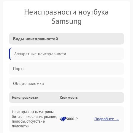
Неисправности ноутбука
Samsung
Виды неисправностей
Аппаратные неисправности
Порты
Общие поломки
Неисправности
Стоимость
Устройства
Неисправность матрицы:
Программные ошибки
битые пиксели, мерцание,
5000 ₽
Подробнее →
полосы, отсутствие
подсветки
Электрические и системные сбои