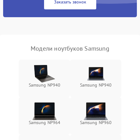
Заказать звонок
Перегрев из‑за пыли,
износа термопасты или
2500 ₽
Подробнее →
неисправности кулера
Выход из строя SSD или
HDD: медленная загрузка,
3000 ₽
Подробнее →
ошибки чтения,
пропадание диска
Модели ноутбуков Samsung
Неисправность
оперативной памяти:
2000 ₽
Подробнее →
вылеты приложений,
синие экраны
Samsung NP940
Samsung NP940
Проблемы Wi‑Fi или
2500 ₽
Подробнее →
Bluetooth модулей
Samsung NP964
Samsung NP960