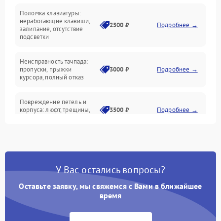
Поломка клавиатуры:
Интерфейсные проблемы
неработающие клавиши,
2500 ₽
Подробнее →
залипание, отсутствие
подсветки
Батарея
Неисправность тачпада:
Сеть и интернет
пропуски, прыжки
3000 ₽
Подробнее →
курсора, полный отказ
Система охлаждения
Повреждение петель и
корпуса: люфт, трещины,
3500 ₽
Подробнее →
деформация
Проблемы аккумулятора:
быстрая разрядка,
2500 ₽
Подробнее →
невозможность зарядки,
вздутие
У Вас остались вопросы?
Оставьте заявку, мы свяжемся с Вами в ближайшее
Неисправность зарядного
время
устройства или разъёма
2000 ₽
Подробнее →
питания