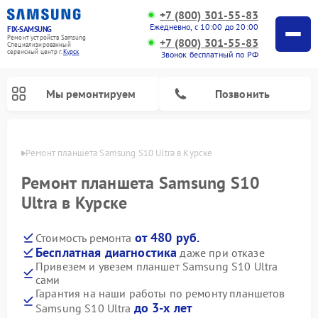
+7 (800) 301-55-83
Ежедневно, с 10:00 до 20:00
FIX-SAMSUNG
Ремонт устройств Samsung
+7 (800) 301-55-83
Специализированный
cервисный центр г.
Курск
Звонок бесплатный по РФ
Мы ремонтируем
Позвонить
урске
Ремонт планшета Samsung S10 Ultra в Курске
Ремонт планшета Samsung S10
Ultra в Курске
от 480 руб.
Стоимость ремонта
Бесплатная диагностика
даже при отказе
Привезем и увезем планшет Samsung S10 Ultra
сами
Ремонт интерактивных панелей Samsung
Ремонт роботов-пылесосов Samsung
Ремонт фотоаппаратов Samsung
Ремонт домашних кинотеатров Samsung
Ремонт посудомоечных машин Samsung
Ремонт акустических систем Samsung
Ремонт холодильных камер Samsung
Ремонт кондиционеров Samsung
Ремонт сушильных машин Samsung
Ремонт микроволновых печей Samsung
Ремонт вертикальных пылесосов Samsung
Ремонт холодильников Samsung
Ремонт варочных панелей Samsung
Ремонт водонагревателей Samsung
Ремонт духовых шкафов Samsung
Ремонт морозильных камер Samsung
Ремонт стиральных машин Samsung
Гарантия на наши работы по ремонту планшетов
до 3-х лет
Samsung S10 Ultra