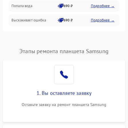
Попала вода
690 ₽
Подробнее →
Разговор (микрофон, динамик)
Выскакивает ошибка
690 ₽
Подробнее →
Перегрев и нестабильная работа
Влага и механические повреждения
Сеть и интернет
Этапы ремонта планшета Samsung
Зарядка и разъёмы
Программные сбои
1. Вы оставляете заявку
Память и данные
Оставьте заявку на ремонт планшета Samsung
Режим работы
Связь и беспроводные модули