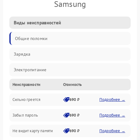
Samsung
Виды неисправностей
Общие поломки
Зарядка
Электропитание
Неисправности
Стоимость
Экран и изображение
Сильно греется
690 ₽
Подробнее →
Дисплей
Забыл пароль
690 ₽
Подробнее →
Экран (дисплей)
Не видит карту памяти
690 ₽
Подробнее →
Связь