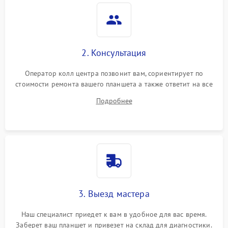
Камера
Сенсорное управление
2. Консультация
Проблемы с механикой
Оператор колл центра позвонит вам, сориентирует по
стоимости ремонта вашего планшета а также ответит на все
Питание и аккумулятор
ваши вопросы.
Подробнее
Кнопки и органы управления
Звук и аудио
Камеры
ПО
3. Выезд мастера
Наш специалист приедет к вам в удобное для вас время.
Заберет ваш планшет и привезет на склад для диагностики.