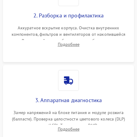
2. Разборка и профилактика
Аккуратное вскрытие корпуса. Очистка внутренних
компонентов, фильтров и вентиляторов от накопившейся
пыли. Визуальный осмотр блока питания, балласта лампы и
Подробнее
материнской платы на наличие прогаров или вздутых
элементов.
3. Аппаратная диагностика
Замер напряжений на блоке питания и модуле розжига
(балласте). Проверка целостности цветового колеса (DLP)
или поляризаторов (LCD). Тестирование DMD-чипа, датчиков
Подробнее
температуры и оптопар с помощью мультиметра и