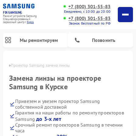
+7 (800) 301-55-83
Ежедневно, с 10:00 до 20:00
FIX-SAMSUNG
Ремонт устройств Samsung
+7 (800) 301-55-83
Специализированный
cервисный центр г.
Курск
Звонок бесплатный по РФ
Мы ремонтируем
Позвонить
урске
Проектор Samsung замена линзы
Замена линзы на проекторе
Samsung в Курске
Привезем и увезем проектор Samsung
собственной доставкой
Гарантия на наши работы по ремонту проекторов
до 3-х лет
Samsung
Ремонт интерактивных панелей Samsung
Ремонт роботов-пылесосов Samsung
Ремонт фотоаппаратов Samsung
Ремонт домашних кинотеатров Samsung
Ремонт посудомоечных машин Samsung
Ремонт акустических систем Samsung
Ремонт холодильных камер Samsung
Ремонт кондиционеров Samsung
Ремонт сушильных машин Samsung
Ремонт микроволновых печей Samsung
Ремонт вертикальных пылесосов Samsung
Ремонт холодильников Samsung
Ремонт варочных панелей Samsung
Ремонт водонагревателей Samsung
Ремонт духовых шкафов Samsung
Ремонт морозильных камер Samsung
Ремонт стиральных машин Samsung
Срочный ремонт проекторов Samsung в течении
часа