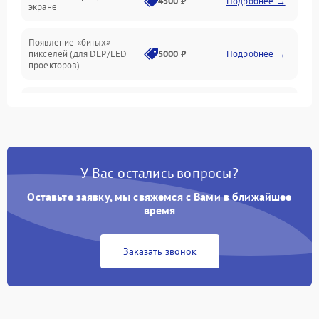
4500 ₽
Подробнее →
экране
Появление «битых»
пикселей (для DLP/LED
5000 ₽
Подробнее →
проекторов)
Залипание изображения
4500 ₽
Подробнее →
(image retention)
Нестабильная яркость или
4000 ₽
Подробнее →
контраст
У Вас остались вопросы?
Неравномерная подсветка
Оставьте заявку, мы свяжемся с Вами в ближайшее
4500 ₽
Подробнее →
экрана
время
Не работает
Заказать звонок
автоматическая коррекция
3000 ₽
Подробнее →
трапеции (Keystone)
Проблемы с
масштабированием
3500 ₽
Подробнее →