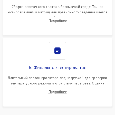
Сборка оптического тракта в беспылевой среде. Точная
юстировка линз и матриц для правильного сведения цветов
и устранения размытия. Надежное подключение всех
Подробнее
шлейфов, установка датчиков и закрытие корпуса
устройства.
6. Финальное тестирование
Длительный прогон проектора под нагрузкой для проверки
температурного режима и отсутствия перегрева. Оценка
фокуса, контрастности и цветопередачи на тестовых
Подробнее
таблицах. Проверка работы всех видеовходов и кнопок
управления.