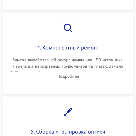
осциллографа.
4. Компонентный ремонт
Замена выработавшей ресурс лампы или LED-источника.
Перепайка неисправных компонентов на платах. Замена
DMD-чипа при битых пикселях, установка нового цветового
Подробнее
колеса или восстановление сгоревших поляризационных
пленок.
5. Сборка и юстировка оптики