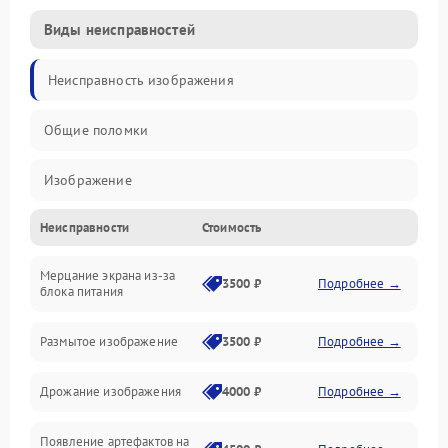
Виды неисправностей
Неисправность изображения
Общие поломки
Изображение
Неисправности
Стоимость
Лампа подсветки
Мерцание экрана из-за
Неисправность управления и интерфейсов
3500 ₽
Подробнее →
блока питания
Прочие неисправности
Размытое изображение
3500 ₽
Подробнее →
Режим работы
Дрожание изображения
4000 ₽
Подробнее →
Неисправность звука
Появление артефактов на