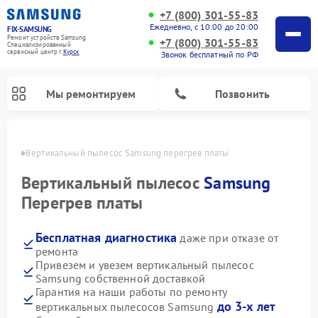
+7 (800) 301-55-83
Ежедневно, с 10:00 до 20:00
FIX-SAMSUNG
Ремонт устройств Samsung
+7 (800) 301-55-83
Специализированный
cервисный центр г.
Курск
Звонок бесплатный по РФ
Мы ремонтируем
Позвонить
урске
Вертикальный пылесос Samsung перегрев платы
Вертикальный пылесос
Samsung
Перегрев платы
Бесплатная диагностика
даже при отказе от
ремонта
Привезем и увезем вертикальный пылесос
Samsung собственной доставкой
Ремонт интерактивных панелей Samsung
Ремонт роботов-пылесосов Samsung
Ремонт домашних кинотеатров Samsung
Ремонт посудомоечных машин Samsung
Ремонт акустических систем Samsung
Ремонт холодильных камер Samsung
Ремонт кондиционеров Samsung
Ремонт сушильных машин Samsung
Ремонт микроволновых печей Samsung
Ремонт фотоаппаратов Samsung
Ремонт холодильников Samsung
Ремонт варочных панелей Samsung
Ремонт водонагревателей Samsung
Ремонт духовых шкафов Samsung
Ремонт морозильных камер Samsung
Ремонт стиральных машин Samsung
Гарантия на наши работы по ремонту
до 3-х лет
вертикальных пылесосов Samsung