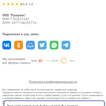
4.9-5.0
ООО "Русервис"
ИНН 7702633247
ОГРН 1077746335776
Поделиться в соц. сетях:
Мы принимаем
все формы оплаты
Политика конфиденциальности
Вся информация на сайте носит исключительно справочный характер.
Товарные знаки используются исключительно для описания устройств, в отношении которых
сервисные центры krs.samsung-fixim.ru предоставляют услуги по ремонту. Услуги оказываются
в неавторизованных сервисных центрах krs.samsung-fixim.ru, которые не связаны с
правообладателями товарных знаков или их официальными представителями.
Ремонт осуществляется для устройств, уже введенных в гражданский оборот в соответствии
Этот сайт использует файлы cookie. Вы можете