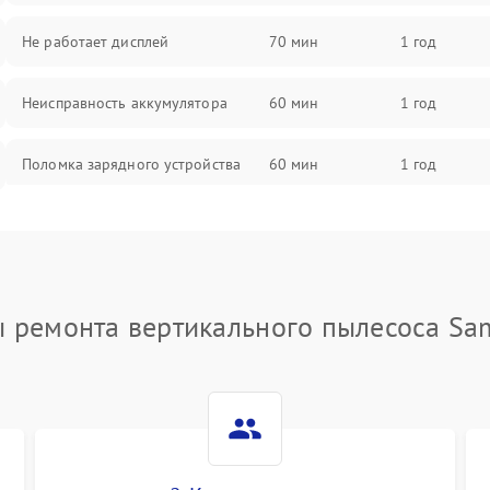
Не работает дисплей
70 мин
1 год
Неисправность аккумулятора
60 мин
1 год
Поломка зарядного устройства
60 мин
1 год
Неисправность двигателя
60 мин
1 год
Поломка кнопки включения/
60 мин
1 год
выключения
ы ремонта вертикального пылесоса Sa
Неисправность системы
60 мин
1 год
индикации
Неисправность системы защиты от
60 мин
1 год
перегрева