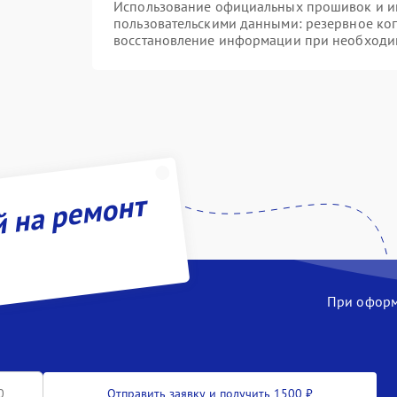
Использование официальных прошивок и инс
пользовательскими данными: резервное ко
восстановление информации при необходи
й на ремонт
При оформл
Отправить заявку и получить 1500 ₽