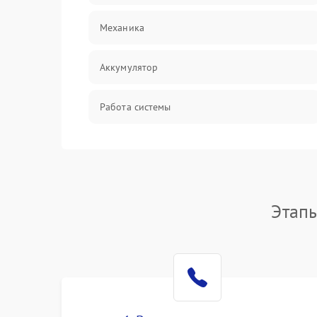
Механика
Аккумулятор
Работа системы
Всасывание
Засор
Этап
Привод
Мотор
Защита