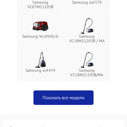
Samsung
Samsung sc6570
VC07M2110SB
Samsung Vcc45t0s3r
Samsung
VC18M2120SB / MA
Samsung sc4474
Samsung
VC18M2120SB/MA
Показать все модели