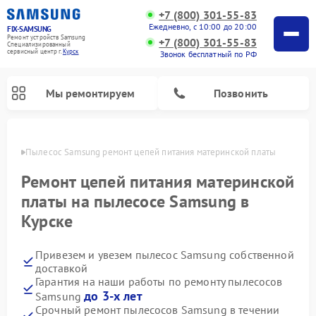
+7 (800) 301-55-83
Ежедневно, с 10:00 до 20:00
FIX-SAMSUNG
Ремонт устройств Samsung
+7 (800) 301-55-83
Специализированный
cервисный центр г.
Курск
Звонок бесплатный по РФ
Мы ремонтируем
Позвонить
урске
Пылесос Samsung ремонт цепей питания материнской платы
Ремонт цепей питания материнской
платы на пылесосе Samsung в
Курске
Привезем и увезем пылесос Samsung собственной
доставкой
Гарантия на наши работы по ремонту пылесосов
Ремонт интерактивных панелей Samsung
Ремонт роботов-пылесосов Samsung
Ремонт фотоаппаратов Samsung
Ремонт домашних кинотеатров Samsung
Ремонт посудомоечных машин Samsung
Ремонт акустических систем Samsung
Ремонт холодильных камер Samsung
Ремонт кондиционеров Samsung
Ремонт сушильных машин Samsung
Ремонт микроволновых печей Samsung
Ремонт вертикальных пылесосов Samsung
Ремонт холодильников Samsung
Ремонт варочных панелей Samsung
Ремонт водонагревателей Samsung
Ремонт духовых шкафов Samsung
Ремонт морозильных камер Samsung
Ремонт стиральных машин Samsung
до 3-х лет
Samsung
Срочный ремонт пылесосов Samsung в течении