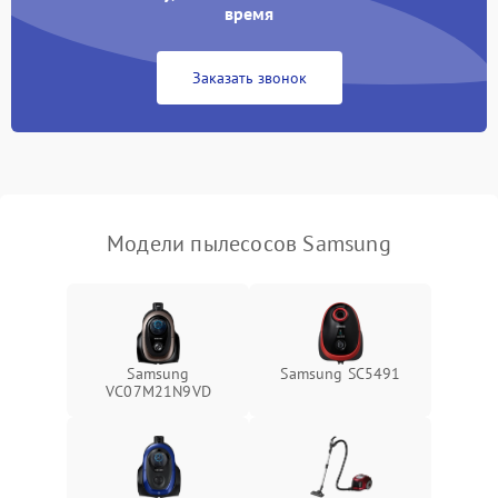
2400 ₽
Подробнее →
или волос
время
Заказать звонок
Модели пылесосов Samsung
Samsung
Samsung SC5491
VC07M21N9VD