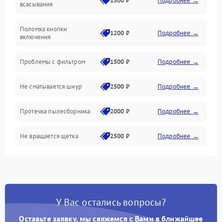
1500 ₽
Подробнее →
всасывания
Поломка кнопки
1200 ₽
Подробнее →
включения
Проблемы с фильтром
1500 ₽
Подробнее →
Не сматывается шнур
2500 ₽
Подробнее →
Протечка пылесборника
2000 ₽
Подробнее →
Не вращается щетка
2500 ₽
Подробнее →
Шум при работе
2500 ₽
Подробнее →
Поломка контейнера для
1500 ₽
Подробнее →
пыли
У Вас остались вопросы?
Оставьте заявку, мы свяжемся с Вами в ближайшее
Плохая уборка шерсти