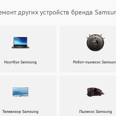
Проблемы с Wi-Fi
60 мин
1 год
емонт других устройств бренда Samsu
Не работает выход на телевизор
60 мин
1 год
Ноутбук Samsung
Робот-пылесос Samsun
Телевизор Samsung
Пылесос Samsung