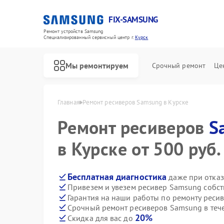
FIX-SAMSUNG
Ремонт устройств Samsung
Специализированный cервисный центр г.
Курск
Мы ремонтируем
Срочный ремонт
Це
Главная
Ремонт ресиверов Samsung в Курске
Ремонт ресиверов
S
в Курске от 500 руб.
Бесплатная диагностика
даже при отказ
Привезем и увезем ресивер Samsung собс
Гарантия на наши работы по ремонту рес
Срочный ремонт ресиверов Samsung в теч
20%
Скидка для вас до
Ремонт роботов-пылесосов Samsung
Ремонт вертикальных пылесосов Samsung
Ремонт фотоаппаратов Samsung
Ремонт домашних кинотеатров Samsung
Ремонт посудомоечных машин Samsung
Ремонт холодильников Samsung
Ремонт варочных панелей Samsung
Ремонт акустических систем Samsung
Ремонт интерактивных панелей Samsung
Ремонт водонагревателей Samsung
Ремонт духовых шкафов Samsung
Ремонт холодильных камер Samsung
Ремонт морозильных камер Samsung
Ремонт кондиционеров Samsung
Ремонт ТВ-приставок Samsung
Ремонт сушильных машин Samsung
Ремонт стиральных машин Samsung
Ремонт микроволновых печей Samsung