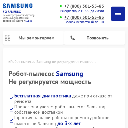
+7 (800) 301-55-83
Ежедневно, с 10:00 до 20:00
FIX-SAMSUNG
Ремонт устройств Samsung
+7 (800) 301-55-83
Специализированный
cервисный центр г.
Курск
Звонок бесплатный по РФ
Мы ремонтируем
Позвонить
урске
Робот-пылесос Samsung не регулируется мощность
Робот-пылесос
Samsung
Не регулируется мощность
Бесплатная диагностика
даже при отказе от
ремонта
Привезем и увезем робот-пылесос Samsung
собственной доставкой
Ремонт вертикальных пылесосов Samsung
Ремонт интерактивных панелей Samsung
Ремонт домашних кинотеатров Samsung
Ремонт посудомоечных машин Samsung
Ремонт акустических систем Samsung
Ремонт холодильных камер Samsung
Ремонт кондиционеров Samsung
Ремонт сушильных машин Samsung
Ремонт микроволновых печей Samsung
Ремонт фотоаппаратов Samsung
Ремонт холодильников Samsung
Ремонт варочных панелей Samsung
Ремонт водонагревателей Samsung
Ремонт духовых шкафов Samsung
Ремонт морозильных камер Samsung
Ремонт стиральных машин Samsung
Гарантия на наши работы по ремонту роботов-
до 3-х лет
пылесосов Samsung