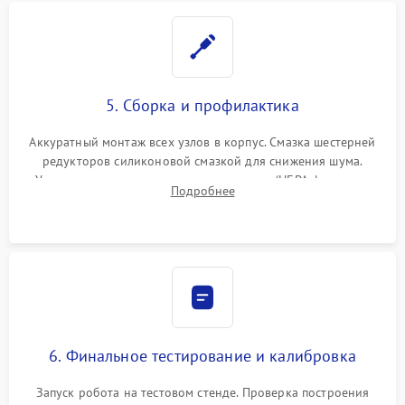
5. Сборка и профилактика
Аккуратный монтаж всех узлов в корпус. Смазка шестерней
редукторов силиконовой смазкой для снижения шума.
Установка новых расходных материалов (HEPA-фильтров,
Подробнее
микрофибры, щеток). Надежная фиксация разъемов и
проверка герметичности водяного контура.
6. Финальное тестирование и калибровка
Запуск робота на тестовом стенде. Проверка построения