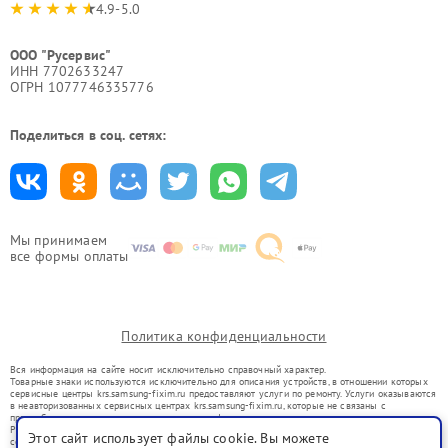
4.9-5.0
ООО "Русервис"
ИНН 7702633247
ОГРН 1077746335776
Поделиться в соц. сетях:
Мы принимаем
все формы оплаты
Политика конфиденциальности
Вся информация на сайте носит исключительно справочный характер.
Товарные знаки используются исключительно для описания устройств, в отношении которых
сервисные центры krs.samsung-fixim.ru предоставляют услуги по ремонту. Услуги оказываются
в неавторизованных сервисных центрах krs.samsung-fixim.ru, которые не связаны с
правообладателями товарных знаков или их официальными представителями.
Ремонт осуществляется для устройств, уже введенных в гражданский оборот в соответствии
Этот сайт использует файлы cookie. Вы можете
со статьей 1487 ГК РФ.