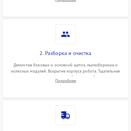
Оценка работы лидара, бампера и датчиков падения для
локализации неисправности.
2. Разборка и очистка
Демонтаж боковых и основной щеток, пылесборника и
колесных модулей. Вскрытие корпуса робота. Тщательная
очистка внутренних полостей, шестерней и плат от
Подробнее
скопившейся пыли, волос и шерсти животных с
использованием сжатого воздуха и щеток.