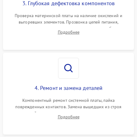
3. Глубокая дефектовка компонентов
Проверка материнской платы на наличие окислений и
выгоревших элементов. Прозвонка цепей питания,
тестирование приводных моторов колес и турбины
Подробнее
всасывания. Оценка состояния оптических и инфракрасных
датчиков, а также механизма лазерного дальномера.
4. Ремонт и замена деталей
Компонентный ремонт системной платы, пайка
поврежденных контактов. Замена вышедших из строя
двигателей, изношенного аккумулятора, неисправного
Подробнее
лидара или помпы подачи воды. Восстановление шлейфов и
устранение последствий попадания влаги.