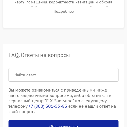
карты помещения, корректности навигации и обхода
препятствий. Оценка силы всасывания и работы турбины.
Подробнее
Тестирование автоматического возврата на док-станцию и
процесса зарядки.
FAQ. Ответы на вопросы
Вы можете ознакомиться с приведенными ниже
часто задаваемыми вопросами, либо обратиться в
сервисный центр “FIX-Samsung” по следующему
телефону
+7 (800) 301-55-83
если не нашли ответ на
свой вопрос.
Общие вопросы