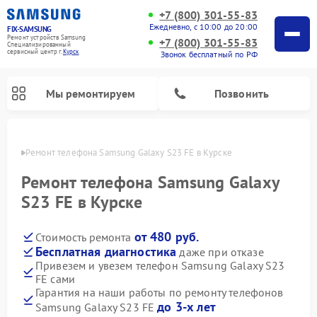
+7 (800) 301-55-83
Ежедневно, с 10:00 до 20:00
FIX-SAMSUNG
Ремонт устройств Samsung
+7 (800) 301-55-83
Специализированный
cервисный центр г.
Курск
Звонок бесплатный по РФ
Мы ремонтируем
Позвонить
урске
Ремонт телефона Samsung Galaxy S23 FE в Курске
Ремонт телефона Samsung Galaxy
S23 FE в Курске
от 480 руб.
Стоимость ремонта
Бесплатная диагностика
даже при отказе
Привезем и увезем телефон Samsung Galaxy S23
FE сами
Ремонт вертикальных пылесосов Samsung
Ремонт интерактивных панелей Samsung
Ремонт домашних кинотеатров Samsung
Ремонт посудомоечных машин Samsung
Ремонт акустических систем Samsung
Ремонт холодильных камер Samsung
Ремонт кондиционеров Samsung
Ремонт сушильных машин Samsung
Ремонт микроволновых печей Samsung
Ремонт роботов-пылесосов Samsung
Ремонт фотоаппаратов Samsung
Ремонт холодильников Samsung
Ремонт варочных панелей Samsung
Ремонт водонагревателей Samsung
Ремонт духовых шкафов Samsung
Ремонт морозильных камер Samsung
Ремонт стиральных машин Samsung
Гарантия на наши работы по ремонту телефонов
до 3-х лет
Samsung Galaxy S23 FE