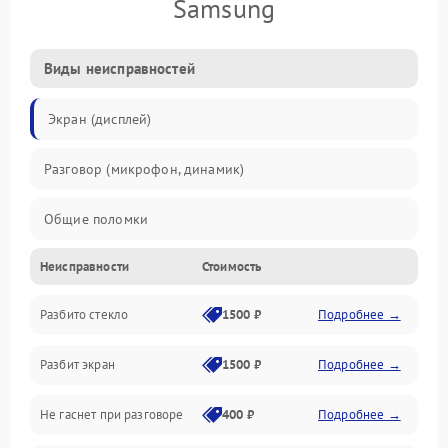
Samsung
Виды неисправностей
Экран (дисплей)
Разговор (микрофон, динамик)
Общие поломки
Неисправности
Стоимость
Проблемы связи
Разбито стекло
1500 ₽
Подробнее →
Камеры
Разбит экран
1500 ₽
Подробнее →
Проблемы с дисплеем и сенсором
Не гаснет при разговоре
400 ₽
Подробнее →
Зарядка