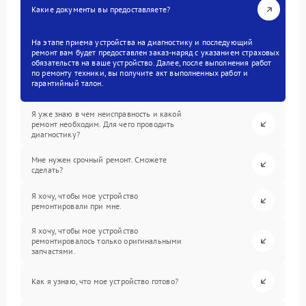
Какие документы вы предоставляете?
На этапе приема устройства на диагностику и последующий
ремонт вам будет предоставлен заказ-наряд с указанием страховых
обязательств на ваше устройство. Далее, после выполнения работ
по ремонту техники, вы получите акт выполненных работ и
гарантийный талон.
Я уже знаю в чем неисправность и какой
ремонт необходим. Для чего проводить
диагностику?
Мне нужен срочный ремонт. Сможете
сделать?
Я хочу, чтобы мое устройство
ремонтировали при мне.
Я хочу, чтобы мое устройство
ремонтировалось только оригинальными
запчастями.
Как я узнаю, что мое устройство готово?