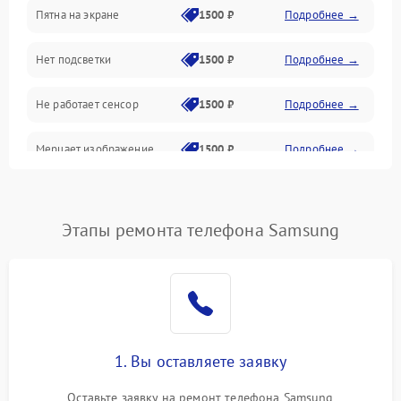
Пятна на экране
1500 ₽
Подробнее →
Проблемы с питанием, зарядкой и аккумулятором
Нет подсветки
1500 ₽
Подробнее →
Проблемы с работой системы, корпусом и другие
Не работает сенсор
1500 ₽
Подробнее →
Мерцает изображение
1500 ₽
Подробнее →
Не работает 3D Touch
2400 ₽
Подробнее →
Этапы ремонта телефона Samsung
Не работает Face ID
4000 ₽
Подробнее →
1. Вы оставляете заявку
Оставьте заявку на ремонт телефона Samsung