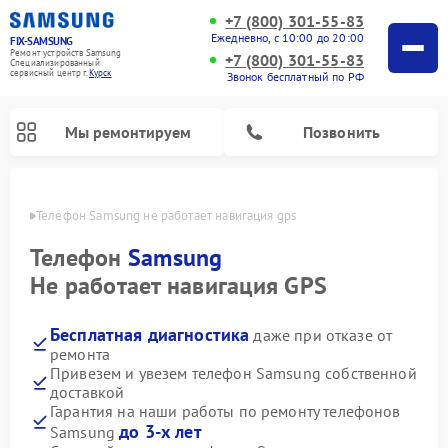
+7 (800) 301-55-83
Ежедневно, с 10:00 до 20:00
FIX-SAMSUNG
Ремонт устройств Samsung
+7 (800) 301-55-83
Специализированный
cервисный центр г.
Курск
Звонок бесплатный по РФ
Мы ремонтируем
Позвонить
урске
Телефон Samsung не работает навигация gps
Телефон
Samsung
Не работает навигация GPS
Бесплатная диагностика
даже при отказе от
ремонта
Привезем и увезем телефон Samsung собственной
доставкой
Ремонт вертикальных пылесосов Samsung
Ремонт интерактивных панелей Samsung
Ремонт домашних кинотеатров Samsung
Ремонт посудомоечных машин Samsung
Ремонт акустических систем Samsung
Ремонт холодильных камер Samsung
Ремонт кондиционеров Samsung
Ремонт сушильных машин Samsung
Ремонт микроволновых печей Samsung
Ремонт роботов-пылесосов Samsung
Ремонт фотоаппаратов Samsung
Ремонт холодильников Samsung
Ремонт варочных панелей Samsung
Ремонт водонагревателей Samsung
Ремонт духовых шкафов Samsung
Ремонт морозильных камер Samsung
Ремонт стиральных машин Samsung
Гарантия на наши работы по ремонту телефонов
до 3-х лет
Samsung