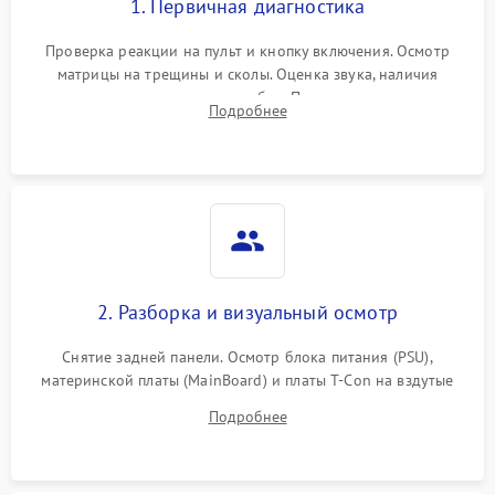
1. Первичная диагностика
Проверка реакции на пульт и кнопку включения. Осмотр
матрицы на трещины и сколы. Оценка звука, наличия
подсветки и индикаторов ошибок. Подключение тестовых
Подробнее
источников сигнала для выявления симптомов поломки.
2. Разборка и визуальный осмотр
Снятие задней панели. Осмотр блока питания (PSU),
материнской платы (MainBoard) и платы T-Con на вздутые
конденсаторы, прогары, окисления и микротрещины.
Подробнее
Проверка надежности фиксации и целостности шлейфов.