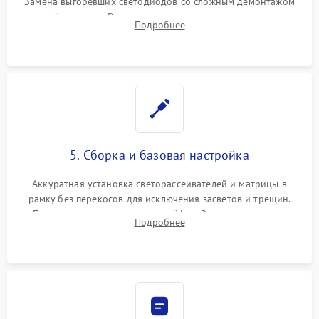
Замена выгоревших светодиодов со сложным демонтажом
хрупкой матрицы. Восстановление поврежденных дорожек,
Подробнее
прошивка микросхем памяти EEPROM
5. Сборка и базовая настройка
Аккуратная установка светорассеивателей и матрицы в
рамку без перекосов для исключения засветов и трещин.
Подключение внутренних шлейфов. Закрытие корпуса.
Подробнее
Сброс настроек и обновление программного обеспечения.