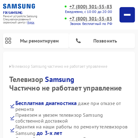
+7 (800) 301-55-83
Ежедневно, с 10:00 до 20:00
FIX-SAMSUNG
Ремонт устройств Samsung
+7 (800) 301-55-83
Специализированный
cервисный центр г.
Курск
Звонок бесплатный по РФ
Мы ремонтируем
Позвонить
урске
Телевизор Samsung частично не работает управление
Телевизор
Samsung
Частично не работает управление
Бесплатная диагностика
даже при отказе от
ремонта
Привезем и увезем телевизор Samsung
собственной доставкой
Ремонт интерактивных панелей Samsung
Ремонт роботов-пылесосов Samsung
Ремонт фотоаппаратов Samsung
Ремонт домашних кинотеатров Samsung
Ремонт посудомоечных машин Samsung
Ремонт акустических систем Samsung
Ремонт холодильных камер Samsung
Ремонт кондиционеров Samsung
Ремонт сушильных машин Samsung
Ремонт микроволновых печей Samsung
Ремонт вертикальных пылесосов Samsung
Ремонт холодильников Samsung
Ремонт варочных панелей Samsung
Ремонт водонагревателей Samsung
Ремонт духовых шкафов Samsung
Ремонт морозильных камер Samsung
Ремонт стиральных машин Samsung
Гарантия на наши работы по ремонту телевизоров
до 3-х лет
Samsung