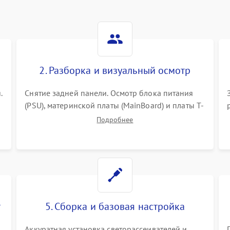
2. Разборка и визуальный осмотр
.
Снятие задней панели. Осмотр блока питания
(PSU), материнской платы (MainBoard) и платы T-
Con на вздутые конденсаторы, прогары,
Подробнее
окисления и микротрещины. Проверка
надежности фиксации и целостности шлейфов.
т
5. Сборка и базовая настройка
Аккуратная установка светорассеивателей и