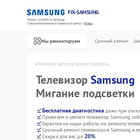
FIX-SAMSUNG
Ремонт устройств Samsung
Специализированный cервисный центр г.
Курск
Мы ремонтируем
Срочный ремонт
Це
в Samsung в Курске
Телевизор Samsung мигание подсветки
Телевизор
Samsung
Мигание подсветки
Бесплатная диагностика
даже при отказ
Привезем и увезем телевизор Samsung соб
Гарантия на наши работы по ремонту тел
Срочный ремонт телевизоров Samsung в те
20%
Скидка для вас до
Ремонт роботов-пылесосов Samsung
Ремонт вертикальных пылесосов Samsung
Ремонт фотоаппаратов Samsung
Ремонт домашних кинотеатров Samsung
Ремонт посудомоечных машин Samsung
Ремонт холодильников Samsung
Ремонт варочных панелей Samsung
Ремонт акустических систем Samsung
Ремонт интерактивных панелей Samsung
Ремонт водонагревателей Samsung
Ремонт духовых шкафов Samsung
Ремонт холодильных камер Samsung
Ремонт морозильных камер Samsung
Ремонт кондиционеров Samsung
Ремонт ТВ-приставок Samsung
Ремонт сушильных машин Samsung
Ремонт стиральных машин Samsung
Ремонт микроволновых печей Samsung