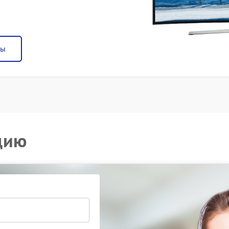
ны
цию