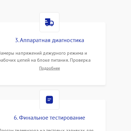
3. Аппаратная диагностика
Замеры напряжений дежурного режима и
рабочих цепей на блоке питания. Проверка
видеосигналов на плате T-Con с помощью
Подробнее
осциллографа. Тестирование LED-драйвера и
светодиодных планок подсветки мультиметром.
6. Финальное тестирование
Прогон телевизора на тестовых заливках для